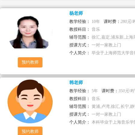
杨老师
已选择
教学经验：
10年
课时费：
280元/
教授科目：
音乐
辅导范围：
徐汇,嘉定,浦东新,上海
授课方式：
一对一家教上门
个人简介：
毕业于上海师范大学音教
预约教师
韩老师
教学经验：
5年
课时费：
350元/时
教授科目：
音乐
辅导范围：
黄浦,卢湾,徐汇,长宁,静安
授课方式：
一对一家教上门
个人简介：
本科毕业于上海音乐学院
预约教师