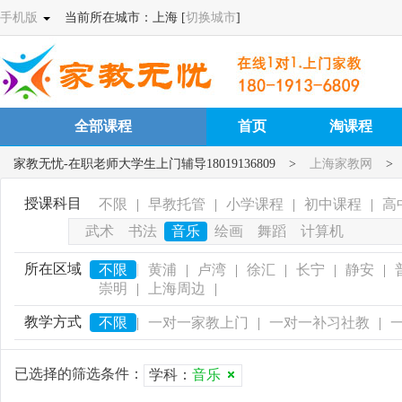
手机版
当前所在城市：上海 [
切换城市
]
全部课程
首页
淘课程
家教无忧-在职老师大学生上门辅导18019136809
>
上海家教网
>
授课科目
不限
|
早教托管
|
小学课程
|
初中课程
|
高
武术
书法
音乐
绘画
舞蹈
计算机
所在区域
|
不限
黄浦
|
卢湾
|
徐汇
|
长宁
|
静安
|
崇明
|
上海周边
|
教学方式
不限
|
一对一家教上门
|
一对一补习社教
|
已选择的筛选条件：
学科：
音乐