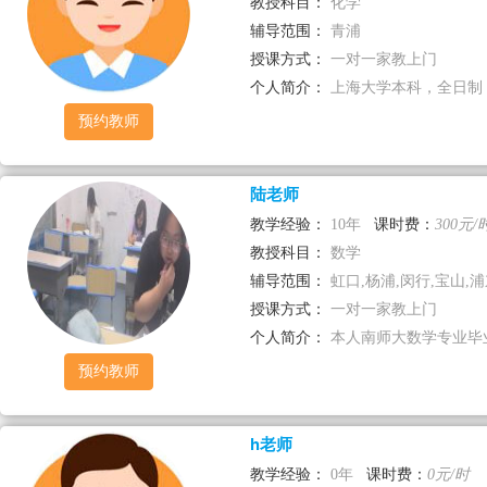
教授科目：
化学
辅导范围：
青浦
授课方式：
一对一家教上门
个人简介：
上海大学本科，全日制，自
预约教师
陆老师
教学经验：
10年
课时费：
300元/
教授科目：
数学
辅导范围：
虹口,杨浦,闵行,宝山,浦东
授课方式：
一对一家教上门
个人简介：
本人南师大数学专业毕业
预约教师
h老师
教学经验：
0年
课时费：
0元/时