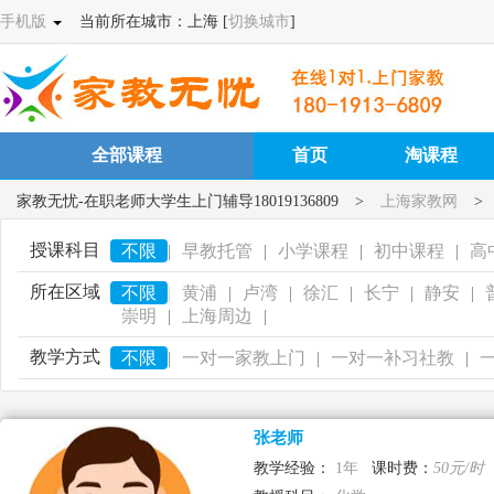
手机版
当前所在城市：上海 [
切换城市
]
全部课程
首页
淘课程
家教无忧-在职老师大学生上门辅导18019136809
>
上海家教网
>
授课科目
不限
|
早教托管
|
小学课程
|
初中课程
|
高
所在区域
|
不限
黄浦
|
卢湾
|
徐汇
|
长宁
|
静安
|
崇明
|
上海周边
|
教学方式
不限
|
一对一家教上门
|
一对一补习社教
|
张老师
教学经验：
1年
课时费：
50元/时