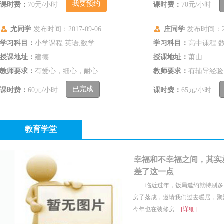
我要预约
课时费：
70元/小时
课时费：
70元/小时
尤同学
发布时间：2017-09-06
庄同学
发布时间：201
证
学习科目：
小学课程 英语,数学
学习科目：
高中课程 
授课地址：
建德
授课地址：
萧山
教师要求：
有爱心，细心，耐心
教师要求：
有辅导经验
已完成
课时费：
60元/小时
课时费：
65元/小时
教育学堂
幸福和不幸福之间，其实
差了这一点
临近过年，饭局邀约就特别多
房子落成，邀请我们过去暖居，聚
今年也在装修房...
[详细]