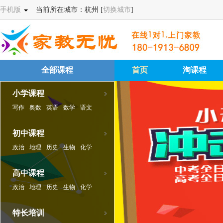
手机版
当前所在城市：杭州 [
切换城市
]
全部课程
首页
淘课程
小学课程
写作
奥数
英语
数学
语文
初中课程
政治
地理
历史
生物
化学
物理
英语
数学
语文
高中课程
政治
地理
历史
生物
化学
物理
英语
数学
语文
特长培训