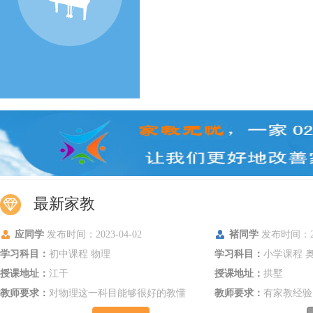
证
最新家教
认
应同学
发布时间：2023-04-02
褚同学
发布时间：201
学习科目：
初中课程 物理
学习科目：
小学课程 
授课地址：
江干
授课地址：
拱墅
教师要求：
对物理这一科目能够很好的教懂
教师要求：
有家教经验
孩子，让孩子听懂且会自主的坐题