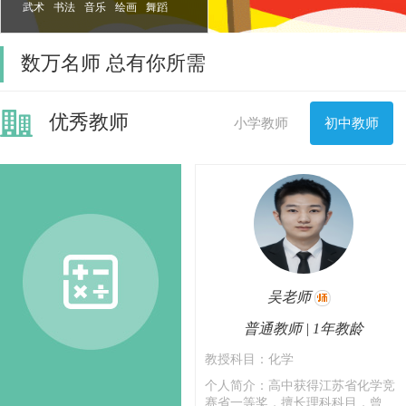
武术
书法
音乐
绘画
舞蹈
计算机
数万名师 总有你所需
优秀教师
小学教师
初中教师
吴老师
普通教师 | 1年教龄
教授科目：化学
个人简介：高中获得江苏省化学竞
赛省一等奖，擅长理科科目，曾...