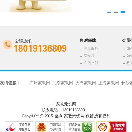
售后保障
会员
→
售后服务
→
如
→
费参考
→
如
→
在线支付
→
教
友情链接：
广州家教网
北京家教网
天津家教网
上海家教网
长沙
家教无忧网
联系电话：18019136809
Copyright @ 2015-至今 家教无忧网 保留所有权利