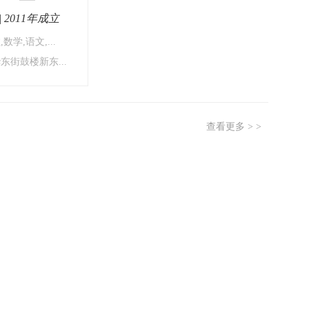
 2011年成立
数学,语文,...
身
东街鼓楼新东...
查看更多 > >
份