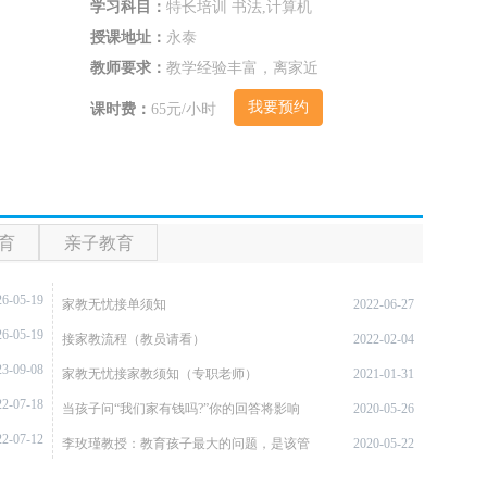
学习科目：
特长培训 书法,计算机
授课地址：
永泰
教师要求：
教学经验丰富，离家近
我要预约
课时费：
65元/小时
育
亲子教育
26-05-19
家教无忧接单须知
2022-06-27
26-05-19
接家教流程（教员请看）
2022-02-04
23-09-08
家教无忧接家教须知（专职老师）
2021-01-31
22-07-18
当孩子问“我们家有钱吗?”你的回答将影响
2020-05-26
22-07-12
孩子的一生
李玫瑾教授：教育孩子最大的问题，是该管
2020-05-22
的时候不管，不该管的时候开