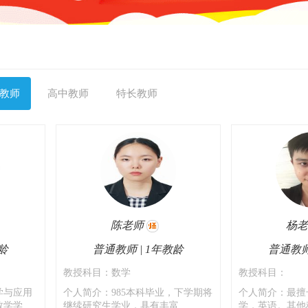
教师
高中教师
特长教师
陈老师
杨
龄
普通教师 | 1年教龄
普通教师
教授科目：数学
教授科目：
学与应用
个人简介：985本科毕业，下学期将
个人简介：最擅
学...
继续研究生学业，具有丰富...
学，英语。其他