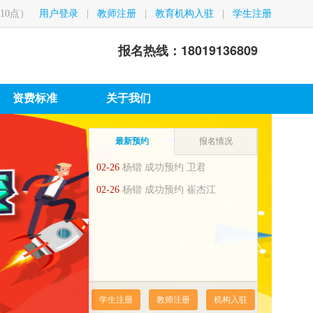
10点）
用户登录
|
教师注册
|
教育机构入驻
|
学生注册
报名热线：18019136809
资费标准
关于我们
最新预约
报名情况
02-26
杨锴 成功预约 卫君
02-26
杨锴 成功预约 崔杰江
学生注册
教师注册
机构入驻