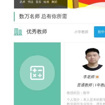
武术
书法
音乐
绘画
舞蹈
计算机
数万名师 总有你所需
优秀教师
小学教师
初中
李老师
普通教师 | 1年教
教授科目：数学
个人简介：本人是本科数
数学师范专业学生，擅长数学