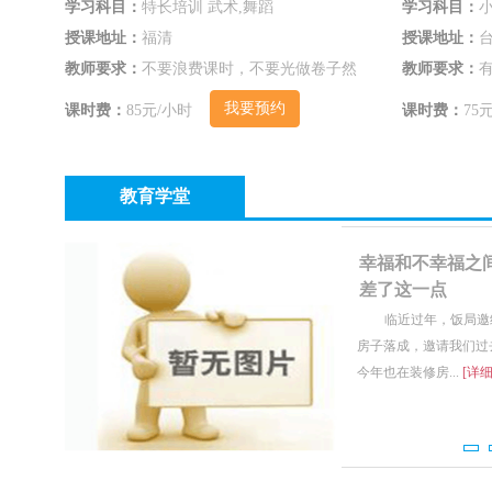
学习科目：
特长培训 武术,舞蹈
学习科目：
小
授课地址：
福清
授课地址：
教师要求：
不要浪费课时，不要光做卷子然
教师要求：
后讲解
我要预约
课时费：
85元/小时
课时费：
75
教育学堂
幸福和不幸福之
差了这一点
临近过年，饭局邀
房子落成，邀请我们过
今年也在装修房...
[详细