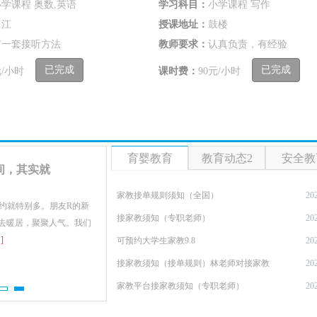
学课程 奥数,英语
学习科目：
小学课程 写作
台江
授课地址：
鼓楼
有一套接听方法
教师要求：
认真负责，有经验
已完成
已完成
元/小时
课时费：
90元/小时
育婴教育
教育动态2
安全教
间，其实就
家教接单规则须知（全国）
20
约就特别多。朋友R的新
接家教须知（专职老师）
20
去暖居，聚聚人气。我们
]
可预约大学生家教9.8
20
接家教须知（接单规则）林老师对接家教
20
家教平台接家教须知（专职老师）
20