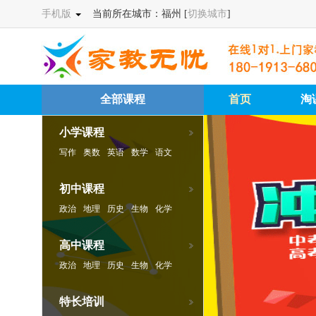
手机版
当前所在城市：福州 [
切换城市
]
全部课程
首页
淘
小学课程
写作
奥数
英语
数学
语文
初中课程
政治
地理
历史
生物
化学
物理
英语
数学
语文
高中课程
政治
地理
历史
生物
化学
物理
英语
数学
语文
特长培训