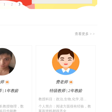
1
2
3
查看更多 > >
老师
费老师
 | 1年教龄
特级教师 | 2年教龄
教授科目：政治,生物,化学,语...
长教授物理，数
个人简介：阅读方面很有经验，教
科目也能教
案和资料都很齐全