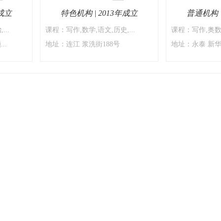
年成立
特色机构 | 2013年成立
普通机构 |
..
课程：写作,数学,语文,历史,...
课程：写作,奥数,
身
身
..
地址：连江 浆洗街188号
地址：永泰 新华
份
份