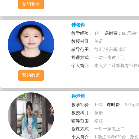
预约教师
仲老师
教学经验：
1年
课时费：
80元/时
教授科目：
英语
辅导范围：
徐汇,浦东新,南汇
授课方式：
一对一家教上门
个人简介：
本人大二计算机专业在读
预约教师
钟老师
教学经验：
10年
课时费：
100元/
教授科目：
英语
辅导范围：
松江
授课方式：
一对一家教上门
个人简介：
1.浙江高考650分，政史