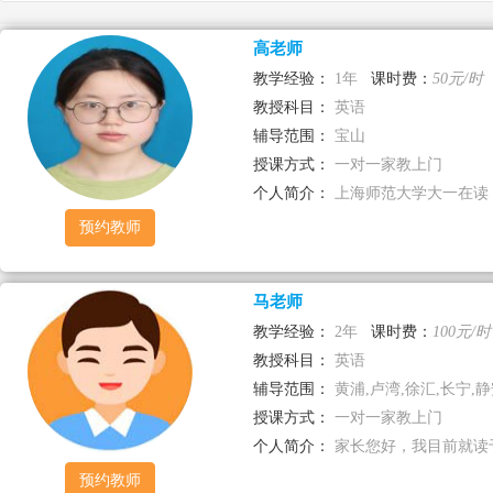
高老师
已选择
教学经验：
1年
课时费：
50元/时
教授科目：
英语
辅导范围：
宝山
授课方式：
一对一家教上门
个人简介：
上海师范大学大一在读 教
预约教师
马老师
教学经验：
2年
课时费：
100元/时
教授科目：
英语
辅导范围：
黄浦,卢湾,徐汇,长宁,静安
授课方式：
一对一家教上门
个人简介：
家长您好，我目前就读于
预约教师