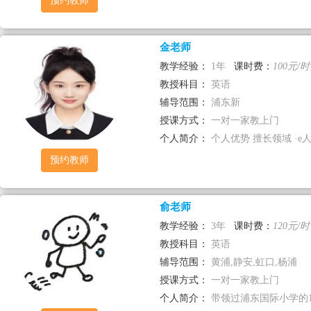
预约教师
金老师
教学经验：
1年
课时费：
100元/时
教授科目：
英语
辅导范围：
浦东新
授课方式：
一对一家教上门
个人简介：
个人优势 擅长领域 ·e人
预约教师
俞老师
教学经验：
3年
课时费：
120元/时
教授科目：
英语
辅导范围：
黄浦,静安,虹口,杨浦
授课方式：
一对一家教上门
个人简介：
带领过浦东国际小学的1-