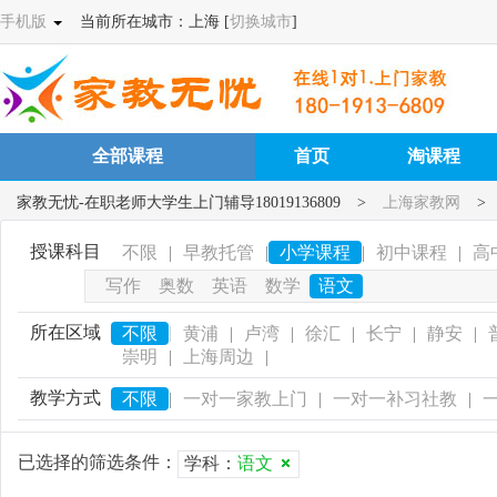
手机版
当前所在城市：上海 [
切换城市
]
全部课程
首页
淘课程
家教无忧-在职老师大学生上门辅导18019136809
>
上海家教网
>
授课科目
不限
|
早教托管
|
小学课程
|
初中课程
|
高
写作
奥数
英语
数学
语文
所在区域
|
不限
黄浦
|
卢湾
|
徐汇
|
长宁
|
静安
|
崇明
|
上海周边
|
教学方式
不限
|
一对一家教上门
|
一对一补习社教
|
已选择的筛选条件：
学科：
语文