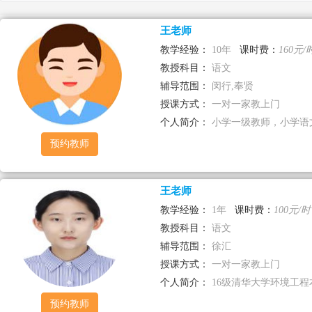
王老师
已选择
教学经验：
10年
课时费：
160元/
教授科目：
语文
辅导范围：
闵行,奉贤
授课方式：
一对一家教上门
个人简介：
小学一级教师，小学语文
预约教师
王老师
教学经验：
1年
课时费：
100元/时
教授科目：
语文
辅导范围：
徐汇
授课方式：
一对一家教上门
个人简介：
16级清华大学环境工程本
预约教师