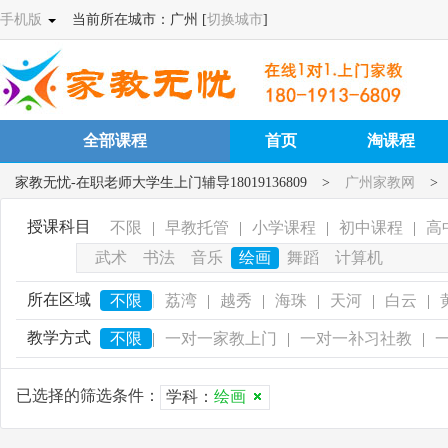
手机版
当前所在城市：广州 [
切换城市
]
全部课程
首页
淘课程
家教无忧-在职老师大学生上门辅导18019136809
>
广州家教网
>
授课科目
不限
|
早教托管
|
小学课程
|
初中课程
|
高
武术
书法
音乐
绘画
舞蹈
计算机
所在区域
|
不限
荔湾
|
越秀
|
海珠
|
天河
|
白云
|
教学方式
不限
|
一对一家教上门
|
一对一补习社教
|
已选择的筛选条件：
学科：
绘画