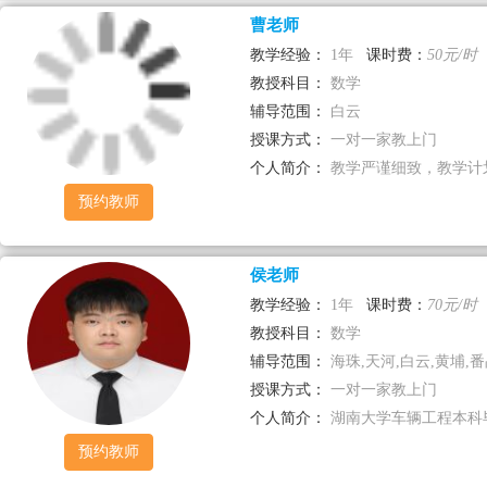
曹老师
已选择
教学经验：
1年
课时费：
50元/时
教授科目：
数学
辅导范围：
白云
授课方式：
一对一家教上门
个人简介：
教学严谨细致，教学计划
预约教师
侯老师
教学经验：
1年
课时费：
70元/时
教授科目：
数学
辅导范围：
海珠,天河,白云,黄埔,番
授课方式：
一对一家教上门
个人简介：
湖南大学车辆工程本科毕
预约教师