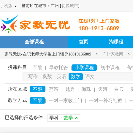
手机版
当前所在城市：广州 [
切换城市
]
全部课程
首页
淘课程
家教无忧-在职老师大学生上门辅导18019136809
>
广州家教网
>
授课科目
不限
|
早教托管
|
小学课程
|
初中课程
|
高
写作
奥数
英语
数学
语文
所在区域
|
不限
荔湾
|
越秀
|
海珠
|
天河
|
白云
|
教学方式
不限
|
一对一家教上门
|
一对一补习社教
|
已选择的筛选条件：
学科：
数学