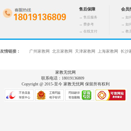
售后保障
会员
→
售后服务
→
如
→
费参考
→
如
→
在线支付
→
教
友情链接：
广州家教网
北京家教网
天津家教网
上海家教网
长沙
家教无忧网
联系电话：18019136809
Copyright @ 2015-至今 家教无忧网 保留所有权利