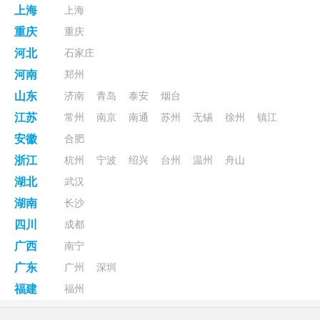
上海
上海
重庆
重庆
河北
石家庄
河南
郑州
山东
济南
青岛
泰安
烟台
江苏
常州
南京
南通
苏州
无锡
徐州
镇江
安徽
合肥
浙江
杭州
宁波
绍兴
台州
温州
舟山
湖北
武汉
湖南
长沙
四川
成都
广西
南宁
广东
广州
深圳
福建
福州