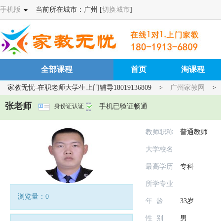
手机版
当前所在城市：广州 [
切换城市
]
全部课程
首页
淘课程
家教无忧-在职老师大学生上门辅导18019136809
>
广州家教网
>
张老师
手机已验证畅通
身份证认证
教师职称
普通教师
大学校名
身
手
最高学历
专科
所学专业
浏览量：0
年 龄
33岁
性 别
男