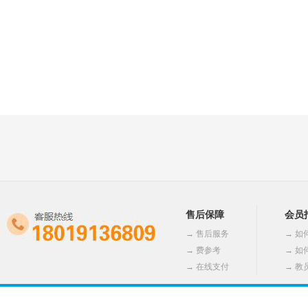
认
证
售后保障
会员
→
售后服务
→
如
→
费参考
→
如
→
在线支付
→
教