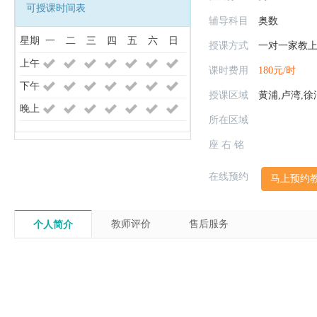
可授课时间表
辅导科目
奥数
星期
一
二
三
四
五
六
日
份
机
授课方式
一对一家教
上午
课时费用
180元/时
下午
授课区域
黄浦,卢湾,徐汇
晚上
所在区域
座 右 铭
在线预约
马上预约
证
教师评价
售后服务
个人简介