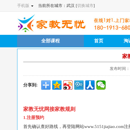
手机版
当前所在城市：武汉 [
切换城市
]
全部课程
首页
淘
家
发布时间： 2
分享到:
家教无忧网接家教规则
1.注册预约
首先确认查好路线，再登陆网站www.5151jiajia