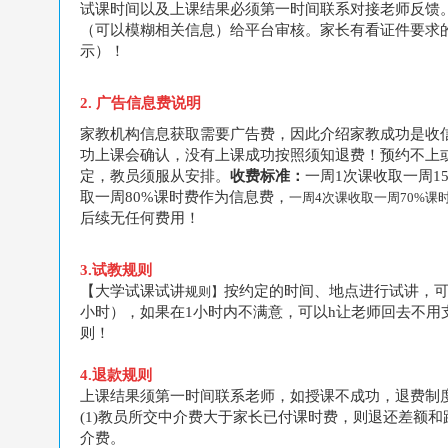
试课时间以及上课结果必须第一时间联系对接老师反馈
（可以模糊相关信息）给平台审核。家长有看证件要求
示）！
2. 广告信息费说明
家教机构信息获取需要广告费，因此介绍家教成功是收
功上课会确认，没有上课成功按照须知退费！预约不上
定，教员须服从安排。
收费标准：
一周1次课收取
一周1
取一周80%课时费作为信息费，
一周4次课收取
一周70%
课
后续无任何费用！
3.试教规则
【大学试课试讲
按约定的时间、地点进行试讲，可
规则】
小时），如果在1小时内不满意，可以h让老师回去不
则！
4.退款规则
上课结果须第一时间联系老师，如授课不成功，退费制
(1)教员所交中介费大于家长已付课时费，则退还差额
介费。