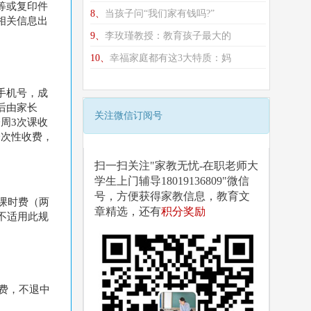
等或复印件
8、
当孩子问“我们家有钱吗?”
相关信息出
9、
李玫瑾教授：教育孩子最大的
10、
幸福家庭都有这3大特质：妈
手机号，成
后由家长
关注微信订阅号
周3次课收
一次性收费，
扫一扫关注"家教无忧-在职老师大
学生上门辅导18019136809"微信
号，方便获得家教信息，教育文
课时费（两
章精选，还有
积分奖励
不适用此规
费，不退中