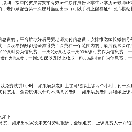
。
原则上接单的教员需要拍有效证件原件身份证学生证学历证教师证
的，老师须配合第一次课时当面出示（可以手机上留存证件照片模糊
信息费的，平台推荐好后需要老师支付信息费，安排推送家长微信号
或上课没给报酬都是全额退费！课费在一个范围内的，最后视试课课
50%课时费
为信息费。
一周2次课收取一周90%课时费作为信息费，
一
，一周5次课以及以上收取
作为信息费，
时费作为信息费
一周60%
课时费
以免费试讲1小时，如果满意老师上课可继续上课两个小时，付一次
用支付费用。免费试讲只针对不满意的老师，如果满意老师并继续上课
度如下
和路费。如果出现家长未支付劳动报酬，全额退费。上课课费大于介绍